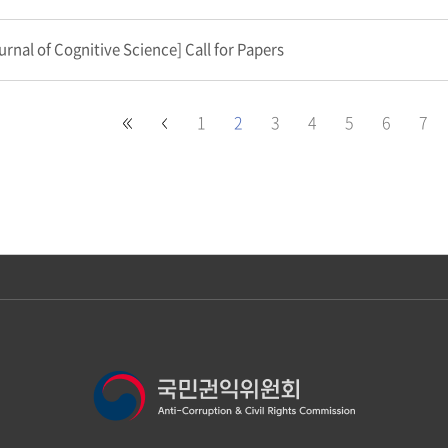
urnal of Cognitive Science] Call for Papers
1
2
3
4
5
6
7