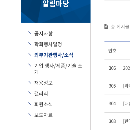
알림마당
총 게시
공지사항
학회행사일정
번호
외부기관행사/소식
기업 행사/제품/기술 소
306
202
개
채용정보
305
[과
갤러리
304
[대
회원소식
보도자료
303
[한