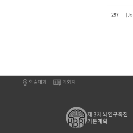
287
[Jo
학술대회
학회지
제 3차 뇌연구촉진
기본계획