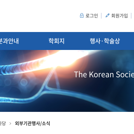
로그인
회원가입
분과안내
학회지
행사·학술상
The Korean Socie
마당
외부기관행사/소식