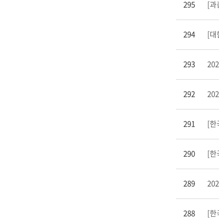
295
[과
294
[대
293
202
292
20
291
[한
290
289
202
288