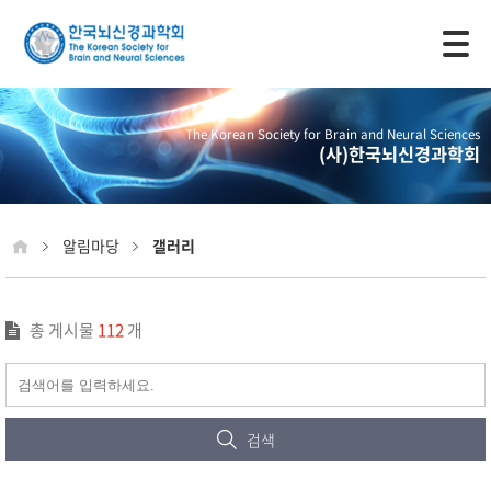
모바일 주 메뉴 열기
The Korean Society for Brain and Neural Sciences
(사)한국뇌신경과학회
알림마당
갤러리
총 게시물
112
개
검색