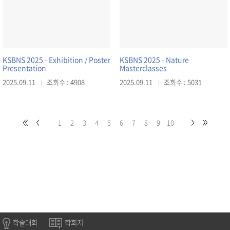
KSBNS 2025 - Exhibition / Poster
KSBNS 2025 - Nature
Presentation
Masterclasses
2025.09.11
조회수 : 4908
2025.09.11
조회수 : 5031
1
2
3
4
5
6
7
8
9
10
학술대회
학회지