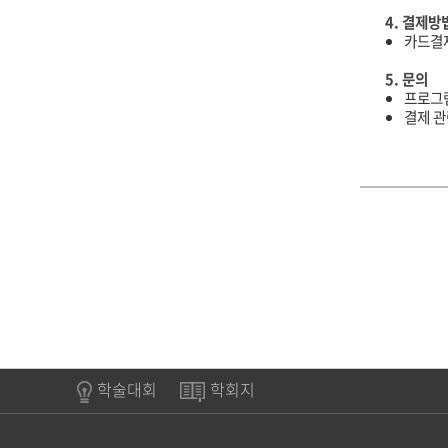
4.
결제방
카드결
5.
문의
프로그램
결제
관
학술대회
학회지