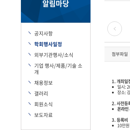
알림마당
공지사항
학회행사일정
첨부파일
외부기관행사/소식
기업 행사/제품/기술 소
개
1.
개최일
채용정보
일시
: 
장소:
갤러리
2.
사전등
회원소식
온라인 
보도자료
3.
등록비
10만원