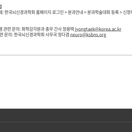
법
제:
한국뇌신경과학회
홈페이지
로그인
>
분과안내
> 분과
학술대회
등록 > 신
 관련 문의: 화학감각분과 총무 간사 정용택
jyongtaek@korea.ac.kr
련
문의
:
한국뇌신경과학회
사무국
정다겸
neuro@ksbns.org