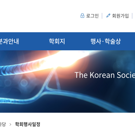
로그인
회원가입
분과안내
학회지
행사·학술상
The Korean Socie
마당
학회행사일정