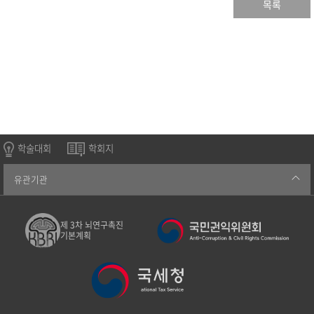
목록
학술대회
학회지
유관기관
제 3차 뇌연구촉진
기본계획