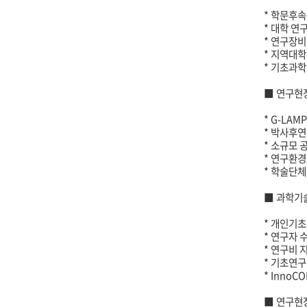
*
학문후속
*
대학 연
*
연구장비
*
지역대학
*
기초과학
■
연구현
* G-LAM
*
박사후연
*
소규모 
*
연구환경
*
학술단체
■
과학기
*
개인기초
*
연구자 
*
연구비 
*
기초연구
* InnoC
■
연구현