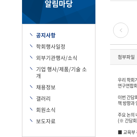
알림마당
공지사항
학회행사일정
첨부파일
외부기관행사/소식
기업 행사/제품/기술 소
개
우리 학회
연구연합회
채용정보
이번 간담
갤러리
책 방향과 
회원소식
주요 논의
보도자료
(※
간담회
■
교육부 