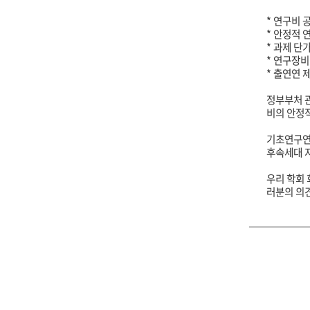
*
연구비 공
*
안정적 
*
과제 단가
*
연구장비
*
출연연 제
정부부처 
비의 안정
기초연구연
후속세대 지
우리 학회
러분의 의