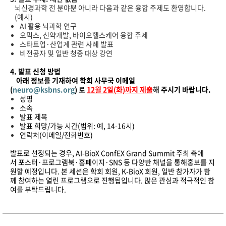
뇌신경과학
전
분야뿐
아니라
다음과
같은
융합
주제도
환영합니다
.
(
예시
)
AI
활용
뇌과학
연구
오믹스
,
신약개발
,
바이오헬스케어
융합
주제
스타트업
·
산업계
관련
사례
발표
비전공자
및
일반
청중
대상
강연
4.
발표
신청
방법
아래
정보를
기재하여
학회
사무국
이메일
(
neuro@ksbns.org
)
로
12
월
2
일
(
화
)
까지
제출
해
주시기
바랍니다
.
성명
소속
발표
제목
발표
희망
/
가능
시간
(
범위
:
예
, 14-16
시
)
연락처
(
이메일
/
전화번호
)
발표로
선정되는
경우
, AI-BioX ConfEX Grand Summit
주최
측에
서
포스터
·
프로그램북
·
홈페이지
·SNS
등
다양한
채널을
통해
홍보를
지
원할
예정입니다
.
본
세션은
학회
회원
, K-BioX
회원
,
일반
참가자가
함
께
참여하는
열린
프로그램으로
진행됩입니다
.
많은
관심과
적극적인
참
여를
부탁드립니다
.