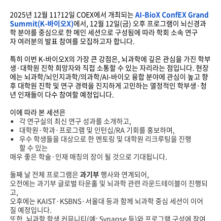
2025
년
12
월
11?12
일
COEX
에서
개최되는
AI-BioX ConfEX Grand
Summit(K-
바이오
X)
에서
, 12
월
12
일
(
금
)
오후
프로그램이
뇌신경과
학
분야를
중심으로
한
메인
세션으로
구성됨에
따라
학회
소속
연구
자
여러분의
발표
참여를
모집하고자
합니다
.
특히
이번
K-
바이오
X
의
가장
큰
강점은
,
뇌과학에
깊은
관심을
가진
학부
생
·
대학원
진학
희망자와
직접
소통할
수
있는
자리라는
점입니다
.
현장
에는
뇌과학
/
뇌인지과학
/
의과학
/AI-
바이오
융합
분야에
관심이
높고
향
후
대학원
진학
및
연구
경력을
진지하게
고민하는
열정적인
학부생
·
청
년
인재들이
다수
참여할
예정입니다
.
이에
따라
본
세션은
각
연구실의
최신
연구
성과를
소개하고
,
대학원
·
학과
·
프로그램
및
인턴십
/RA
기회를
홍보하며
,
우수
학생들을
대상으로
한
멘토링
및
대학원
리크루팅을
진행
할
수
있는
매우
좋은
학술
·
인재
매칭의
장이
될
것으로
기대됩니다
.
둘째
날
전체
프로그램은
과기부
행사와
연계되어
,
오전에는
과기부
글로벌
타운홀
및
뇌과학
관련
라운드테이블이
진행되
고
,
오후에는
KAIST·KSBNS·
서울대
등과
함께
뇌과학
중심
세션이
이어
질
예정입니다
.
또한
,
뇌과학
학생
커뮤니티
(
예
: Synapse
등
)
와
프로그램
구성에
참여