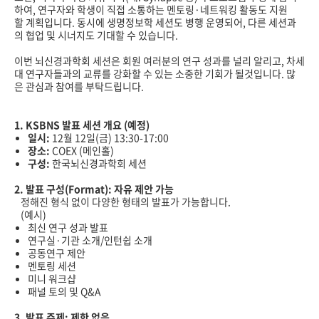
하여
,
연구자와
학생이
직접
소통하는
멘토링
·
네트워킹
활동도
지원
할
계획입니다
.
동시에
생명정보학
세션도
병행
운영되어
,
다른
세션과
의
협업
및
시너지도
기대할
수
있습니다
.
이번
뇌신경과학회
세션은
회원
여러분의
연구
성과를
널리
알리고
,
차세
대
연구자들과의
교류를
강화할
수
있는
소중한
기회가
될것입니다
.
많
은
관심과
참여를
부탁드립니다
.
1. KSBNS
발표
세션
개요
(
예정
)
일시
:
12
월
12
일
(
금
) 13:30-17:00
장소
:
COEX (
메인홀
)
구성
:
한국뇌신경과학회
세션
2.
발표
구성
(Format):
자유
제안
가능
정해진
형식
없이
다양한
형태의
발표가
가능합니다
.
(
예시
)
최신
연구
성과
발표
연구실
·
기관
소개
/
인턴쉽
소개
공동연구
제안
멘토링
세션
미니
워크샵
패널
토의
및
Q&A
3.
발표
주제
:
제한
없음