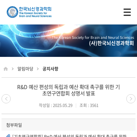
모바일 주 메뉴 열기
The Korean Society for Brain and Neural Sciences
(사)한국뇌신경과학회
알림마당
공지사항
R&D 예산 편성의 독립과 예산 확대 촉구를 위한 기
초연구연합회 성명서 발표
작성일 : 2025.05.29
조회 : 3561
첨부파일
[기초연구연합회] RnD 예산 편성의 독립과 예산 확대 촉구를 위한