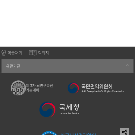
학술대회
학회지
유관기관
제 3차 뇌연구촉진
기본계획