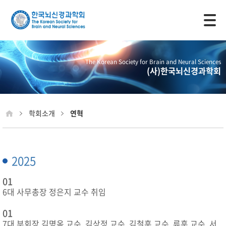
모바일 주 메뉴 열기
The Korean Society for Brain and Neural Sciences
(사)한국뇌신경과학회
학회소개
연혁
2025
01
6대 사무총장 정은지 교수 취임
01
7대 부회장 김명옥 교수, 김상정 교수, 김철훈 교수, 류훈 교수, 서