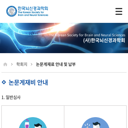
모바일 주 메뉴 열기
The Korean Society for Brain and Neural Sciences
(사)한국뇌신경과학회
학회지
논문게재료 안내 및 납부
논문게재비 안내
1. 일반심사