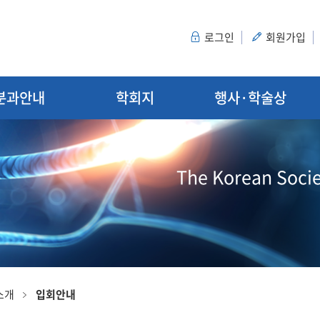
로그인
회원가입
분과안내
학회지
행사·학술상
The Korean Socie
소개
입회안내