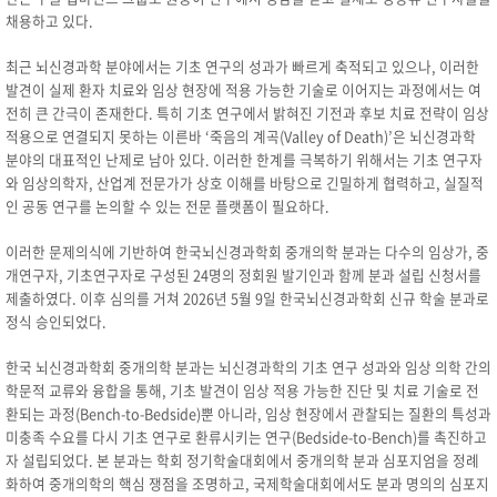
채용하고 있다.
최근 뇌신경과학 분야에서는 기초 연구의 성과가 빠르게 축적되고 있으나, 이러한
발견이 실제 환자 치료와 임상 현장에 적용 가능한 기술로 이어지는 과정에서는 여
전히 큰 간극이 존재한다. 특히 기초 연구에서 밝혀진 기전과 후보 치료 전략이 임상
적용으로 연결되지 못하는 이른바 ‘죽음의 계곡(Valley of Death)’은 뇌신경과학
분야의 대표적인 난제로 남아 있다. 이러한 한계를 극복하기 위해서는 기초 연구자
와 임상의학자, 산업계 전문가가 상호 이해를 바탕으로 긴밀하게 협력하고, 실질적
인 공동 연구를 논의할 수 있는 전문 플랫폼이 필요하다.
이러한 문제의식에 기반하여 한국뇌신경과학회 중개의학 분과는 다수의 임상가, 중
개연구자, 기초연구자로 구성된 24명의 정회원 발기인과 함께 분과 설립 신청서를
제출하였다. 이후 심의를 거쳐 2026년 5월 9일 한국뇌신경과학회 신규 학술 분과로
정식 승인되었다.
한국 뇌신경과학회 중개의학 분과는 뇌신경과학의 기초 연구 성과와 임상 의학 간의
학문적 교류와 융합을 통해, 기초 발견이 임상 적용 가능한 진단 및 치료 기술로 전
환되는 과정(Bench-to-Bedside)뿐 아니라, 임상 현장에서 관찰되는 질환의 특성과
미충족 수요를 다시 기초 연구로 환류시키는 연구(Bedside-to-Bench)를 촉진하고
자 설립되었다. 본 분과는 학회 정기학술대회에서 중개의학 분과 심포지엄을 정례
화하여 중개의학의 핵심 쟁점을 조명하고, 국제학술대회에서도 분과 명의의 심포지