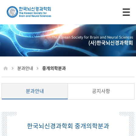
모바일 주 메뉴 열기
The Korean Society for Brain and Neural Sciences
(사)한국뇌신경과학회
분과안내
중개의학분과
분과안내
공지사항
한국뇌신경과학회 중개의학분과