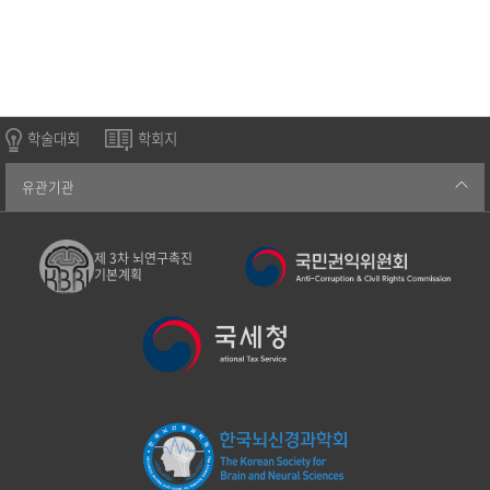
학술대회
학회지
유관기관
제 3차 뇌연구촉진
기본계획