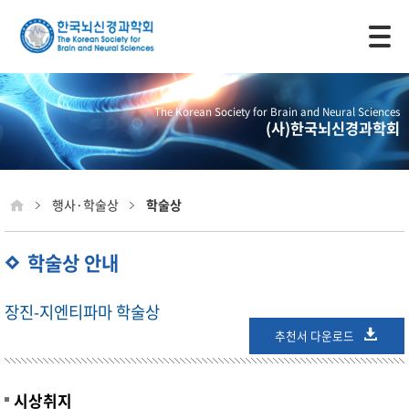
모바일 주 메뉴 열기
The Korean Society for Brain and Neural Sciences
(사)한국뇌신경과학회
행사·학술상
학술상
학술상 안내
장진-지엔티파마 학술상
추천서 다운로드
시상취지