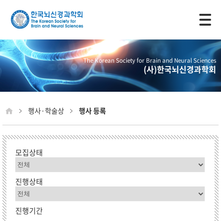
모바일 주 메뉴 열기
The Korean Society for Brain and Neural Sciences
(사)한국뇌신경과학회
행사·학술상
행사 등록
모집상태
진행상태
진행기간