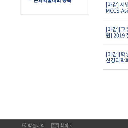
[마감] 
MCCS-As
[마감][교
원] 201
교세포분
[마감][학
신경과학회
대회
학술대회
학회지