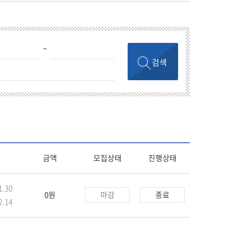
~
검색
금액
모집상태
진행상태
1.30
0원
마감
종료
2.14