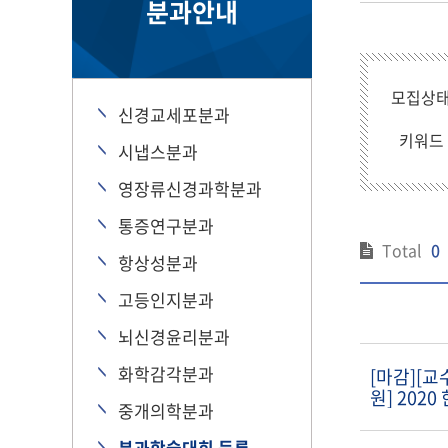
분과안내
모집상
신경교세포분과
키워드
시냅스분과
영장류신경과학분과
통증연구분과
Total
0
항상성분과
고등인지분과
뇌신경윤리분과
화학감각분과
[마감][교
원] 202
중개의학분과
교세포분
분과학술대회 등록