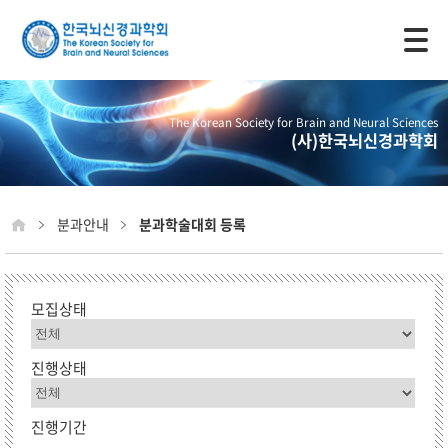
모바일 주 메뉴 열기
The Korean Society for Brain and Neural Sciences
(사)한국뇌신경과학회
분과안내
분과학술대회 등록
모집상태
진행상태
진행기간