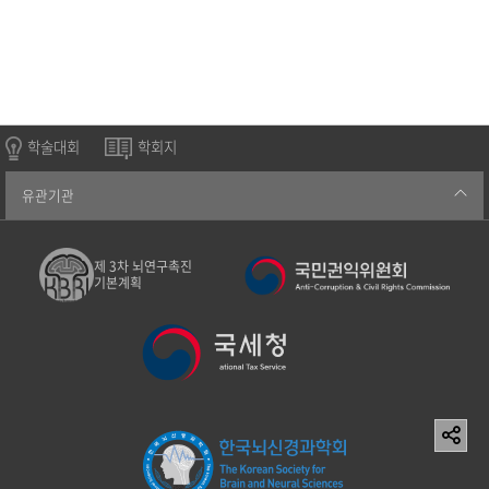
학술대회
학회지
유관기관
제 3차 뇌연구촉진
기본계획